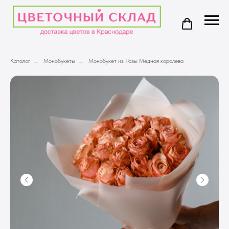
Каталог
→
Монобукеты
→
Монобукет из Розы Медная королева