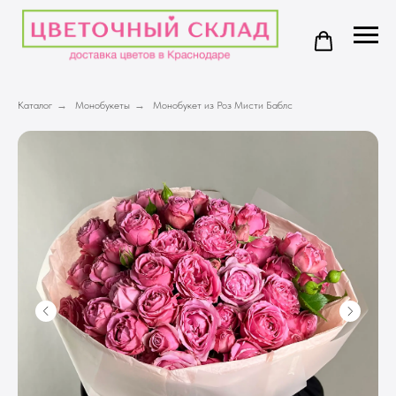
Каталог
→
Монобукеты
→
Монобукет из Роз Мисти Баблс