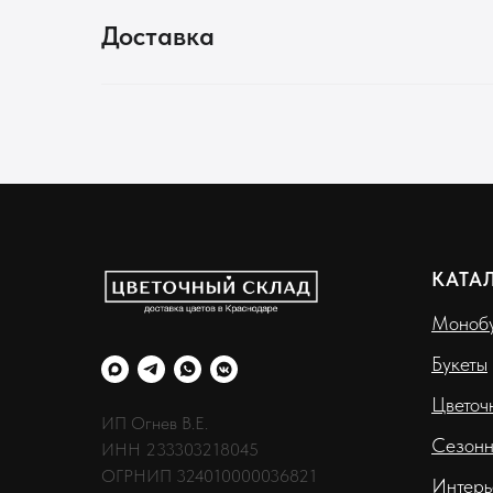
Доставка
КАТА
Монобу
Букеты
Цветоч
ИП Огнев В.Е.
Сезонн
ИНН 233303218045
ОГРНИП 324010000036821
Интерь