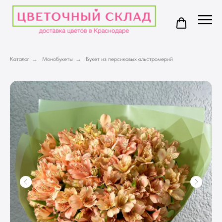
Каталог
→
Монобукеты
→
Букет из персиковых альстромерий