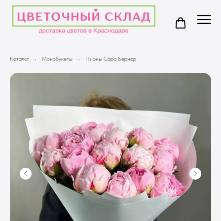
Каталог
→
Монобукеты
→
Пионы Сара Бернар