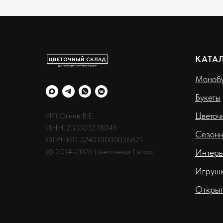
КАТА
Монобу
Букеты
Цветоч
ИП Огнев В.Е.
ИНН 233303218045
Сезонн
ОГРНИП 324010000036821
© 2014-2026 Цветочный Склад
Интерь
Игруш
Открыт