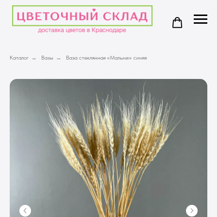
Каталог
→
Вазы
→
Ваза стеклянная «Мальме» синяя